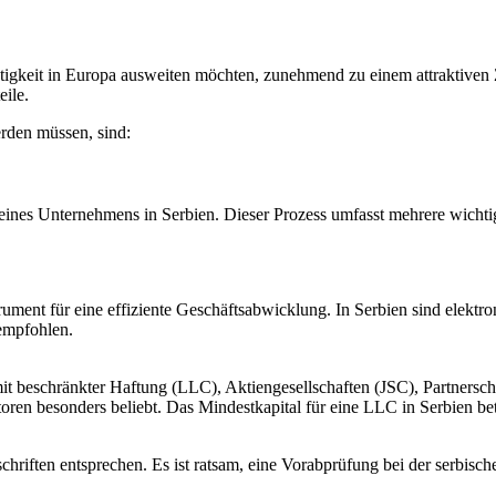
igkeit in Europa ausweiten möchten, zunehmend zu einem attraktiven Zi
eile.
rden müssen, sind:
 eines Unternehmens in Serbien. Dieser Prozess umfasst mehrere wichtig
nstrument für eine effiziente Geschäftsabwicklung. In Serbien sind elekt
empfohlen.
t beschränkter Haftung (LLC), Aktiengesellschaften (JSC), Partnersch
oren besonders beliebt. Das Mindestkapital für eine LLC in Serbien b
riften entsprechen. Es ist ratsam, eine Vorabprüfung bei der serbis