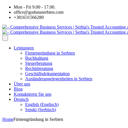
Mon - Fri 9.00 - 17.00.
office@godunaserbien.com
+381631566280
Leistungen
Firmengründung in Serbien
Buchhaltung
Steuerberatung
Rechtsberatung
Geschäftsdokumentation
Ausländerangelegenheiten in Serbien
Über uns
Blog
Kontaktieren Sie uns
Deutsch
English
(
Englisch
)
Srpski
(
Serbisch
)
Home
Firmengründung in Serbien