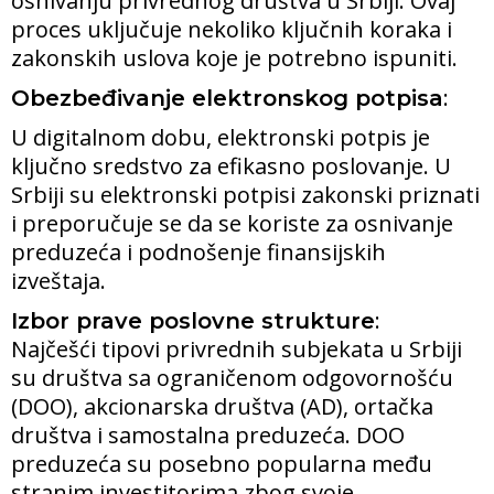
osnivanju privrednog društva u Srbiji. Ovaj
proces uključuje nekoliko ključnih koraka i
zakonskih uslova koje je potrebno ispuniti.
:
Obezbeđivanje elektronskog potpisa
U digitalnom dobu, elektronski potpis je
ključno sredstvo za efikasno poslovanje. U
Srbiji su elektronski potpisi zakonski priznati
i preporučuje se da se koriste za osnivanje
preduzeća i podnošenje finansijskih
izveštaja.
:
Izbor prave poslovne strukture
Najčešći tipovi privrednih subjekata u Srbiji
su društva sa ograničenom odgovornošću
(DOO), akcionarska društva (AD), ortačka
društva i samostalna preduzeća. DOO
preduzeća su posebno popularna među
stranim investitorima zbog svoje