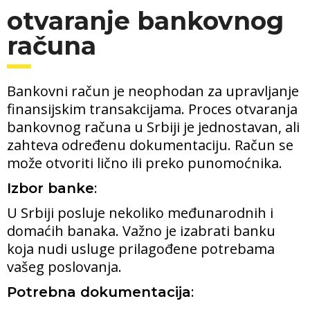
otvaranje bankovnog
računa
Bankovni račun je neophodan za upravljanje
finansijskim transakcijama. Proces otvaranja
bankovnog računa u Srbiji je jednostavan, ali
zahteva određenu dokumentaciju. Račun se
može otvoriti lično ili preko punomoćnika.
:
Izbor banke
U Srbiji posluje nekoliko međunarodnih i
domaćih banaka. Važno je izabrati banku
koja nudi usluge prilagođene potrebama
vašeg poslovanja.
:
Potrebna dokumentacija