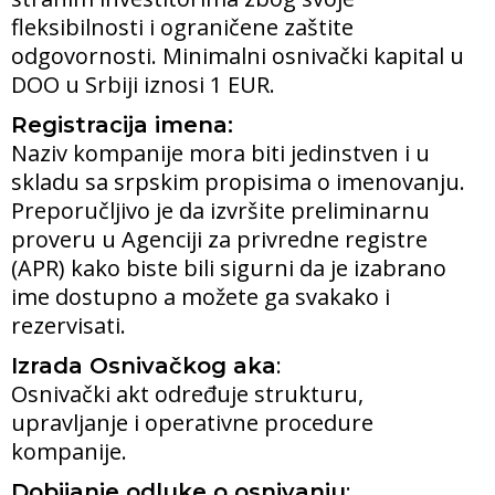
fleksibilnosti i ograničene zaštite
odgovornosti. Minimalni osnivački kapital u
DOO u Srbiji iznosi 1 EUR.
Registracija imena:
Naziv kompanije mora biti jedinstven i u
skladu sa srpskim propisima o imenovanju.
Preporučljivo je da izvršite preliminarnu
proveru u Agenciji za privredne registre
(APR) kako biste bili sigurni da je izabrano
ime dostupno a možete ga svakako i
rezervisati.
:
Izrada Osnivačkog aka
Osnivački akt određuje strukturu,
upravljanje i operativne procedure
kompanije.
:
Dobijanje odluke o osnivanju