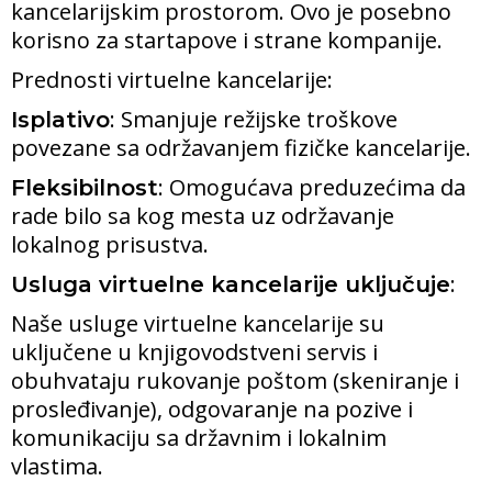
kancelarijskim prostorom. Ovo je posebno
korisno za startapove i strane kompanije.
Prednosti virtuelne kancelarije:
: Smanjuje režijske troškove
Isplativo
povezane sa održavanjem fizičke kancelarije.
: Omogućava preduzećima da
Fleksibilnost
rade bilo sa kog mesta uz održavanje
lokalnog prisustva.
:
Usluga virtuelne kancelarije uključuje
Naše usluge virtuelne kancelarije su
uključene u knjigovodstveni servis i
obuhvataju rukovanje poštom (skeniranje i
prosleđivanje), odgovaranje na pozive i
komunikaciju sa državnim i lokalnim
vlastima.