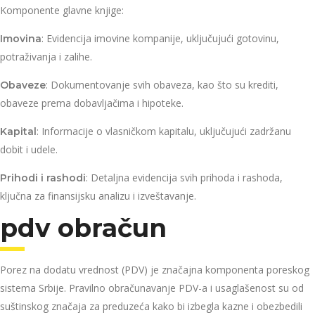
Komponente glavne knjige:
: Evidencija imovine kompanije, uključujući gotovinu,
Imovina
potraživanja i zalihe.
: Dokumentovanje svih obaveza, kao što su krediti,
Obaveze
obaveze prema dobavljačima i hipoteke.
: Informacije o vlasničkom kapitalu, uključujući zadržanu
Kapital
dobit i udele.
: Detaljna evidencija svih prihoda i rashoda,
Prihodi i rashodi
ključna za finansijsku analizu i izveštavanje.
pdv obračun
Porez na dodatu vrednost (PDV) je značajna komponenta poreskog
sistema Srbije. Pravilno obračunavanje PDV-a i usaglašenost su od
suštinskog značaja za preduzeća kako bi izbegla kazne i obezbedili