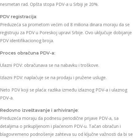
nesmetan rad. Opšta stopa PDV-a u Srbiji je 20%.
:
PDV registracija
Preduzeća sa prometom većim od 8 miliona dinara moraju da se
registruju za PDV u Poreskoj upravi Srbije. Ovo uključuje dobijanje
PDV identifikacionog broja.
Proces obračuna PDV-a:
Ulazni PDV: obračunava se na nabavku i troškove.
Izlazni PDV: naplaćuje se na prodaju i pružene usluge.
Neto PDV koji se plaća: razlika između izlaznog PDV-a i ulaznog
PDV-a.
:
Redovno izveštavanje i arhiviranje
Preduzeća moraju da podnesu periodične prijave PDV-a, sa
detaljima o prikupljenom i plaćenom PDV-u. Tačan obračun i
blagovremeno podnošenje zahteva su od ključne važnosti da bi se