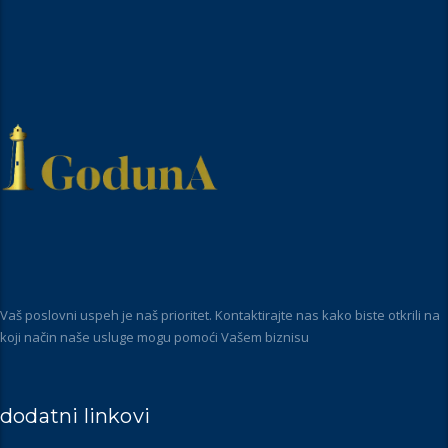
Vaš poslovni uspeh je naš prioritet. Kontaktirajte nas kako biste otkrili na
koji način naše usluge mogu pomoći Vašem biznisu
dodatni linkovi