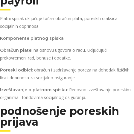
payroll
Platni spisak uključuje tačan obračun plata, poreskih olakšica i
socijalnih doprinosa.
:
Komponente platnog spiska
: na osnovu ugovora o radu, uključujući
Obračun plate
prekovremeni rad, bonuse i dodatke.
: obračun i zadržavanje poreza na dohodak fizičkih
Poreski odbici
lica i doprinosa za socijalno osiguranje.
: Redovno izveštavanje poreskim
Izveštavanje o platnom spisku
organima i fondovima socijalnog osiguranja.
podnošenje poreskih
prijava