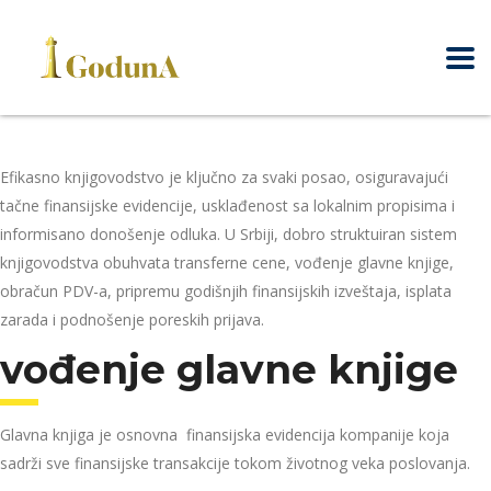
Efikasno knjigovodstvo je ključno za svaki posao, osiguravajući
tačne finansijske evidencije, usklađenost sa lokalnim propisima i
informisano donošenje odluka. U Srbiji, dobro struktuiran sistem
knjigovodstva obuhvata transferne cene, vođenje glavne knjige,
obračun PDV-a, pripremu godišnjih finansijskih izveštaja, isplata
zarada i podnošenje poreskih prijava.
vođenje glavne knjige
Glavna knjiga je osnovna finansijska evidencija kompanije koja
sadrži sve finansijske transakcije tokom životnog veka poslovanja.