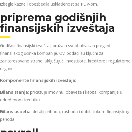
izbegle kazne i obezbedila usklađenost sa PDV-om.
priprema godišnjih
finansijskih izveštaja
Godišnji finansijski izveštaji pružaju sveobuhvatan pregled
finansijskog učinka kompanije. Ovi podaci su ključni za
zainteresovane strane, uključujući investitore, kreditore i regulatorne
organe.
:
Komponente finansijskih izveštaja
: prikazuje imovinu, obaveze i kapital kompanije u
Bilans stanja
određenom trenutku.
: detalji prihoda, rashoda i dobiti tokom finansijskog
Bilans uspeha
perioda