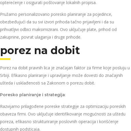
opterećenje i osigurati poštovanje lokalnih propisa.
Pružamo personalizovano poresko planiranje za pojedince,
obezbeđujući da su svi izvori prihoda tačno prijavljeni i da su
prihvatljivi odbici maksimizirani. Ovo uključuje plate, prihod od
zakupnine, povrat ulaganja i druge prihode.
porez na dobit
Porez na dobit pravnih lica je značajan faktor za firme koje posluju u
Srbiji. Efikasno planiranje i upravljanje može dovesti do značajnih
ušteda i usklađenosti sa Zakonom o porezu dobit.
:
Poresko planiranje i strategija
Razvijamo prilagođene poreske strategije za optimizaciju poreskih
obaveza firmi. Ovo uključuje identifikovanje mogućnosti za uštedu
poreza, efikasno strukturiranje poslovnih operacija i korišćenje
dostupnih podsticaja.