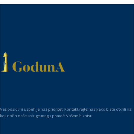
Vaš poslovni uspeh je naš prioritet. Kontaktirajte nas kako biste otkrili na
koji način naše usluge mogu pomoći Vašem biznisu