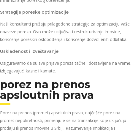
minimiziranje poreskog opterećenja.
:
Strategije poreske optimizacije
Naši konsultanti pružaju prilagođene strategije za optimizaciju vaše
obaveze poreza. Ovo može uključivati restrukturiranje imovine,
korišćenje poreskih oslobođenja i korišćenje dozvoljenih odbitaka.
:
Usklađenost i izveštavanje
Osiguravamo da su sve prijave poreza tačne i dostavljene na vreme,
izbjegavajući kazne i kamate.
porez na prenos
apsloutnih prava
Porez na prenos (promet) apsolutnih prava, najčešće porez na
promet nepokretnosti, primenjuje se na transakcije koje uključuju
prodaju ili prenos imovine u Srbiji. Razumevanje implikacija i