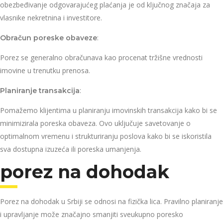
obezbeđivanje odgovarajućeg plaćanja je od ključnog značaja za
vlasnike nekretnina i investitore.
:
Obračun poreske obaveze
Porez se generalno obračunava kao procenat tržišne vrednosti
imovine u trenutku prenosa.
:
Planiranje transakcija
Pomažemo klijentima u planiranju imovinskih transakcija kako bi se
minimizirala poreska obaveza. Ovo uključuje savetovanje o
optimalnom vremenu i strukturiranju poslova kako bi se iskoristila
sva dostupna izuzeća ili poreska umanjenja.
porez na dohodak
Porez na dohodak u Srbiji se odnosi na fizička lica. Pravilno planiranje
i upravljanje može značajno smanjiti sveukupno poresko