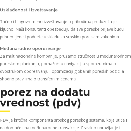
:
Usklađenost i izveštavanje
Tačno i blagovremeno izveštavanje o prihodima preduzeća je
ključno. Naši konsultanti obezbeđuju da sve poreske prijave budu
pripremljene i podnete u skladu sa srpskim poreskim zakonima.
:
Međunarodno oporezivanje
Za multinacionalne kompanije, pružamo stručnost u međunarodnom
poreskom planiranju, pomažući u navigaciji u sporazumima o
dvostrukom oporezivanju i optimizaciji globalnih poreskih pozicija
shodno pravilima o transfernim cenama.
porez na dodatu
vrednost (pdv)
PDV je kritična komponenta srpskog poreskog sistema, koja utiče i
na domaće i na međunarodne transakcije. Pravilno upravljanje i