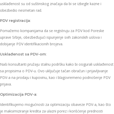
usklađenost su od suštinskog značaja da bi se izbegle kazne i
obezbedio nesmetan rad.
:
PDV registracija
Pomažemo kompanijama da se registruju za PDV kod Poreske
uprave Srbije, obezbeđujući ispunjenje svih zakonskih uslova i
dobijanje PDV identifikacionih brojeva.
:
Usklađenost sa PDV-om
Naši konsultanti pružaju stalnu podršku kako bi osigurali usklađenost
sa propisima o PDV-u. Ovo uključuje tačan obračun i prijavljivanje
PDV-a na prodaju i kupovinu, kao i blagovremeno podnošenje PDV
prijava.
:
Optimizacija PDV-a
Identifikujemo mogućnosti za optimizaciju obaveze PDV-a, kao što
je maksimiziranje kredita za ulazni porez i korišćenje prednosti