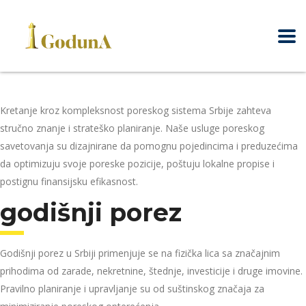
Kretanje kroz kompleksnost poreskog sistema Srbije zahteva
stručno znanje i strateško planiranje. Naše usluge poreskog
savetovanja su dizajnirane da pomognu pojedincima i preduzećima
da optimizuju svoje poreske pozicije, poštuju lokalne propise i
postignu finansijsku efikasnost.
godišnji porez
Godišnji porez u Srbiji primenjuje se na fizička lica sa značajnim
prihodima od zarade, nekretnine, štednje, investicije i druge imovine.
Pravilno planiranje i upravljanje su od suštinskog značaja za